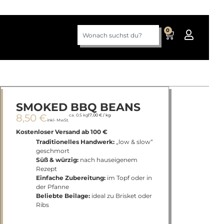
0
SMOKED BBQ BEANS
8,50
€
ca. 0.5 kg
17,00
€
/
kg
inkl- MwSt.
Kostenloser Versand ab 100 €
Traditionelles Handwerk:
„low & slow“
geschmort
Süß & würzig:
nach hauseigenem
Rezept
Einfache Zubereitung:
im Topf oder in
der Pfanne
Beliebte Beilage:
ideal zu Brisket oder
Ribs