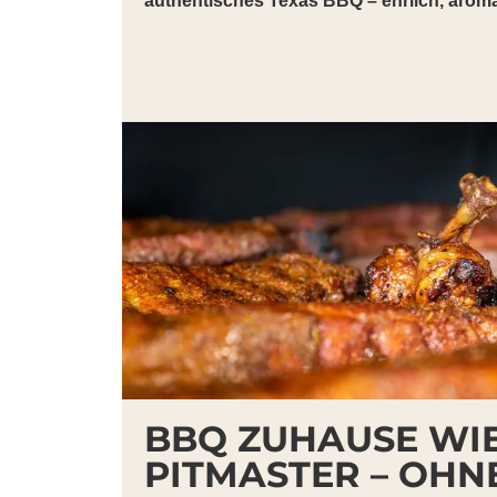
authentisches Texas BBQ – ehrlich, aroma
BBQ ZUHAUSE WI
PITMASTER – OHN