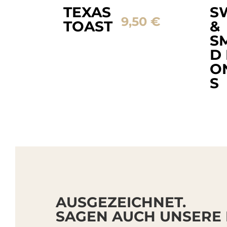
TEXAS
S
9,50
€
TOAST
&
S
D
O
S
AUSGEZEICHNET.
SAGEN AUCH UNSERE