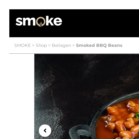
SMOKE
>
Shop
>
Beilagen
>
Smoked BBQ Beans