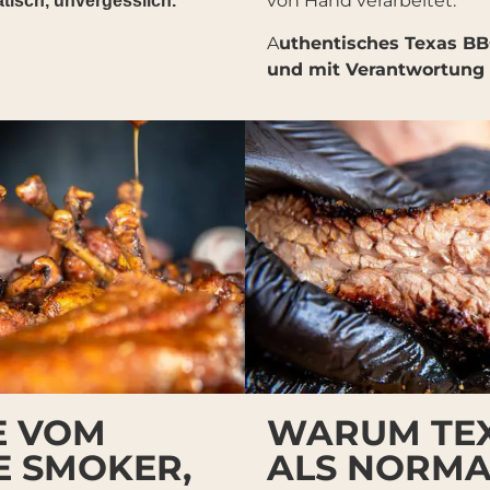
von Hand verarbeitet.
tisch, unvergesslich.
A
uthentisches Texas B
und mit Verantwortung 
E VOM
WARUM TEX
E SMOKER,
ALS NORMA