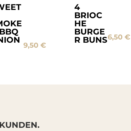
WEET
4
BRIOC
MOKE
HE
 BBQ
BURGE
6,50
€
NION
R BUNS
9,50
€
 KUNDEN.