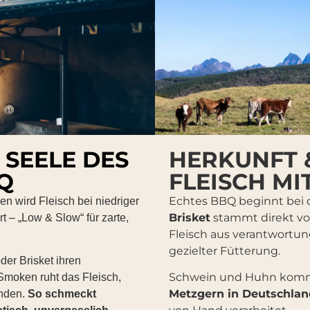
 SEELE DES
HERKUNFT &
Q
FLEISCH M
Echtes BBQ beginnt bei d
n wird Fleisch bei niedriger
Brisket
stammt direkt v
 – „Low & Slow“ für zarte,
Fleisch aus verantwortun
gezielter Fütterung.
der Brisket ihren
Schwein und Huhn kom
moken ruht das Fleisch,
Metzgern in Deutschlan
inden.
So schmeckt