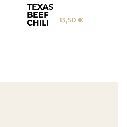
TEXAS
BEEF
13,50
€
CHILI